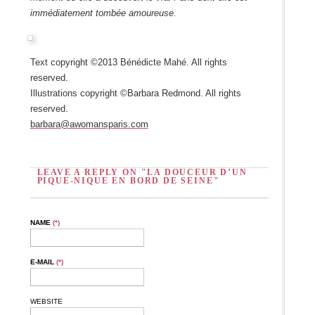
immédiatement tombée amoureuse.
Text copyright ©2013 Bénédicte Mahé. All rights
reserved.
Illustrations copyright ©Barbara Redmond. All rights
reserved.
barbara@awomansparis.com
LEAVE A REPLY ON "LA DOUCEUR D’UN
PIQUE-NIQUE EN BORD DE SEINE"
NAME
(*)
E-MAIL
(*)
WEBSITE