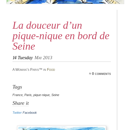
La douceur d’un
pique-nique en bord de
Seine
14
Tuesday
May 2013
A Woman’s Paris™ in
Food
≈ 0 comments
Tags
France
,
Paris
,
pique-nique
,
Seine
Share it
Twitter
Facebook